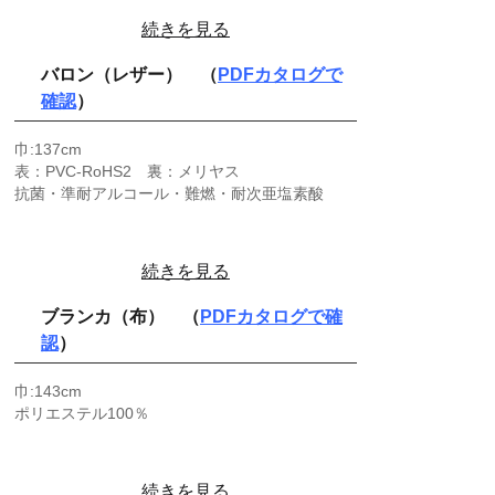
続きを見る
バロン（レザー） （
PDFカタログで
確認
）
巾:137cm
表：PVC-RoHS2 裏：メリヤス
抗菌・準耐アルコール・難燃・耐次亜塩素酸
続きを見る
ブランカ（布） （
PDFカタログで確
認
）
巾:143cm
ポリエステル100％
続きを見る