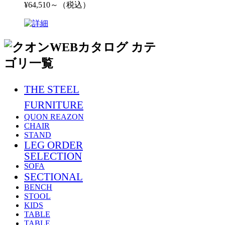
¥64,510～（税込）
THE STEEL
FURNITURE
QUON REAZON
CHAIR
STAND
LEG ORDER
SELECTION
SOFA
SECTIONAL
BENCH
STOOL
KIDS
TABLE
TABLE