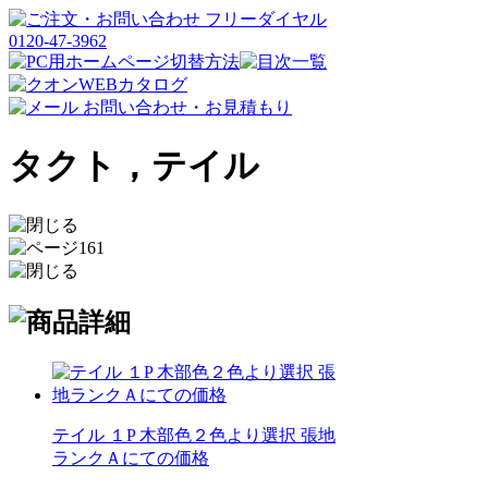
タクト，テイル
テイル １P 木部色２色より選択 張地
ランクＡにての価格