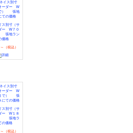
イス別寸（サ
ダー W７０
 張地ラン
の価格
70～（税込）
イス別寸（サ
ダー W１８
） 張地ラ
ての価格
90～（税込）