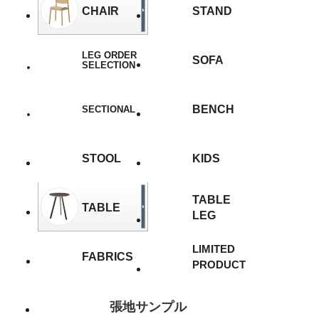
CHAIR
STAND
LEG ORDER
SOFA
SELECTION
BENCH
SECTIONAL
STOOL
KIDS
TABLE
TABLE
LEG
LIMITED
FABRICS
PRODUCT
張地サンプル