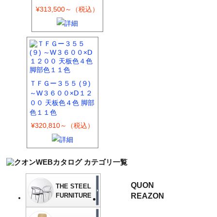
¥313,500～（税込）
ＴＦＧー３５５ (９)
～W３６００×Ⅾ１２
００ 天板色４色 脚部
色１１色
¥320,810～（税込）
QUON
THE STEEL
FURNITURE
REAZON