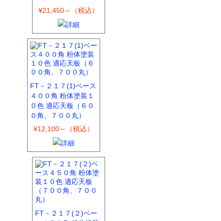
¥21,450～（税込）
FT－２１７(1)ベース
４００角 粉体塗装１
０色 適応天板（６０
０角、７００丸）
¥12,100～（税込）
FT－２１７(２)ベー