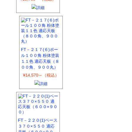
FT－２１７(６)ポー
ル１００角 粉体塗装
１１色 適応天板（８
００角、９００丸）
¥14,570～（税込）
FT－２２０(1)ベース
３７０×５５０ 適応