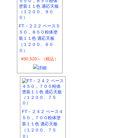
FT－２２２ ベース５
５０，８５０粉体塗
装１１色 適応天板
（１２００、９０
０）
¥30,520～（税込）
FT－２４２ ベース４
５０，７００粉体塗
装１１色 適応天板
（１２００、７５
０）