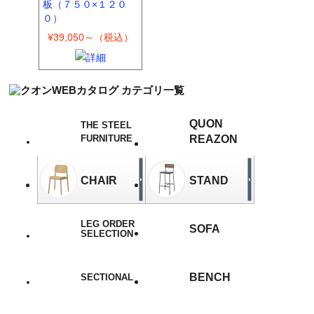
板（７５０×１２０
０）
¥39,050～（税込）
QUON
THE STEEL
FURNITURE
REAZON
CHAIR
STAND
LEG ORDER
SOFA
SELECTION
BENCH
SECTIONAL