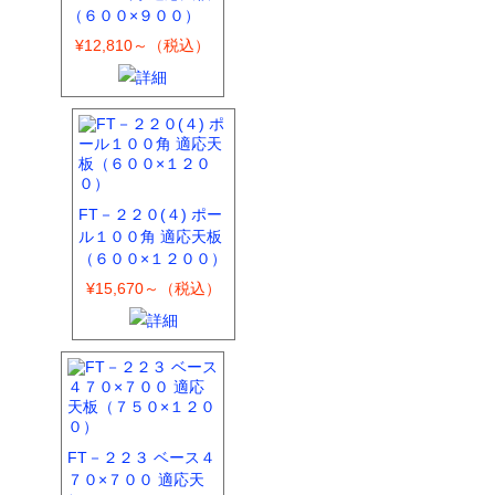
（６００×９００）
¥12,810～（税込）
FT－２２０(４) ポー
ル１００角 適応天板
（６００×１２００）
¥15,670～（税込）
FT－２２３ ベース４
７０×７００ 適応天