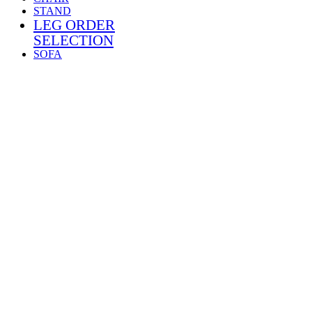
STAND
LEG ORDER
SELECTION
SOFA
SECTIONAL
BENCH
STOOL
KIDS
TABLE
TABLE
LEG
FABRICS
LIMITED
PRODUCT
張地サンプル
ご利用ガイド
お問い合わせ・お見積