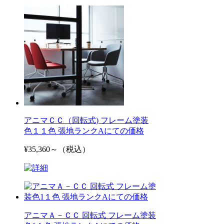
アニマＣＣ（回転式) フレーム塗装
色１１色 張地ランクAにての価格
¥35,360～（税込）
アニマＡ－ＣＣ 回転式 フレーム塗装