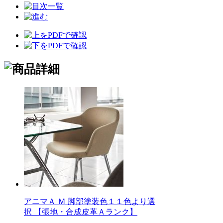
アニマＡ Ｍ 脚部塗装色１１色より選
択 【張地・合成皮革Ａランク】