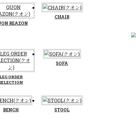
CHAIR
UON REAZON
SOFA
LEG ORDER
SELECTION
BENCH
STOOL