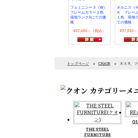
フェミニンー３（W）
オルニス（
フレームカラー２色
Ｋ フレー
張地ランクAにての価
１色 張地
格
ての価格
¥37,400～（税込）
¥37,01
トップページ
>
CHAIR
>
ネスタ，フ
Q
THE STEEL
FURNITURE