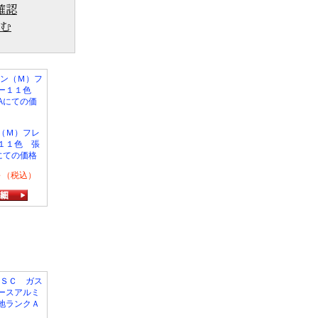
（Ｍ）フレ
１１色 張
にての価格
0～（税込）