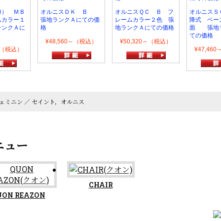
Ｍ） ＭＢ
オルニスＤＫ Ｂ
オルニスＱＣ Ｂ フ
オルニスＳ
ムカラー１
張地ランクＡにての価
レームカラー２色 張
降式 ベー
ランクＡに
格
地ランクＡにての価格
面 張地
ての価格
¥48,560～（税込）
¥50,320～（税込）
0～（税込）
¥47,46
ェミニン ／ セイント，オルニス
CHAIR
UON REAZON