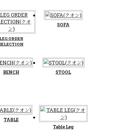
SOFA
LEG ORDER
SELECTION
BENCH
STOOL
TABLE
Table Leg