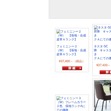
フェミニンー２
ネスタ-SC
（W） 【張地・合成
降 キャス
皮革Ａランク】
き 張
クＡにての
¥37,400～（税込）
¥37,40