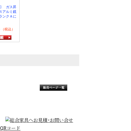
Ｃ ガス昇
スアルミ鏡
ランクＡに
0～（税込）