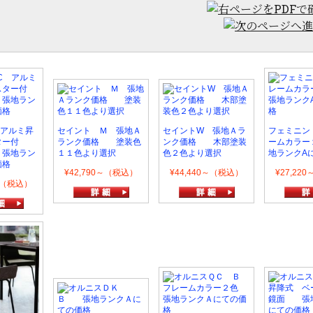
 アルミ昇
セイント Ｍ 張地Ａ
セイントW 張地Ａラ
フェミニン
ター付
ランク価格 塗装色
ンク価格 木部塗装
ームカラー
地ラン
１１色より選択
色２色より選択
地ランクA
価格
¥42,790～（税込）
¥44,440～（税込）
¥27,22
0～（税込）