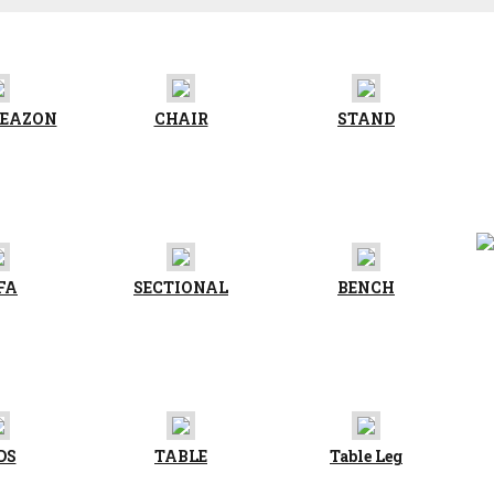
REAZON
CHAIR
STAND
FA
SECTIONAL
BENCH
DS
TABLE
Table Leg