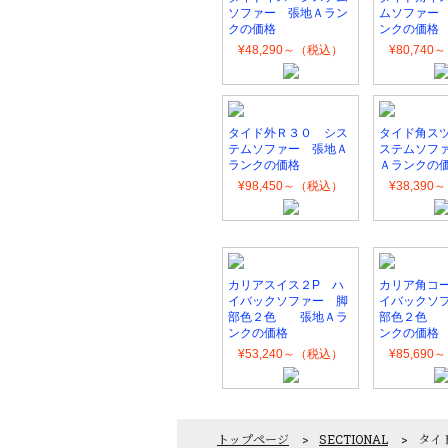
ソファー 張地Ａラン
ムソファー
クの価格
ンクの価格
¥48,290～（税込）
¥80,74
タイド外Ｒ３０ シス
タイド角ス
テムソファー 張地Ａ
ステムソフ
ランクの価格
Ａランクの
¥98,450～（税込）
¥38,39
カリアスイス２P ハ
カリア角コ
イバックソファー 脚
イバックソ
部色２色 張地Ａラ
部色２色 
ンクの価格
ンクの価格
¥53,240～（税込）
¥85,69
トップページ
>
SECTIONAL
>
タイド