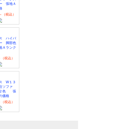
ー 張地Ａ
格
50～（税込）
ス ハイバ
ー 脚部色
地Ａランク
0～（税込）
ス W１３
注ソファ
色２色 張
の価格
0～（税込）