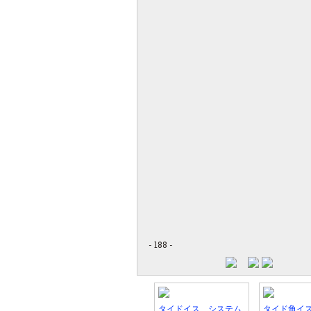
- 188 -
タイドイス システム
タイド角イ