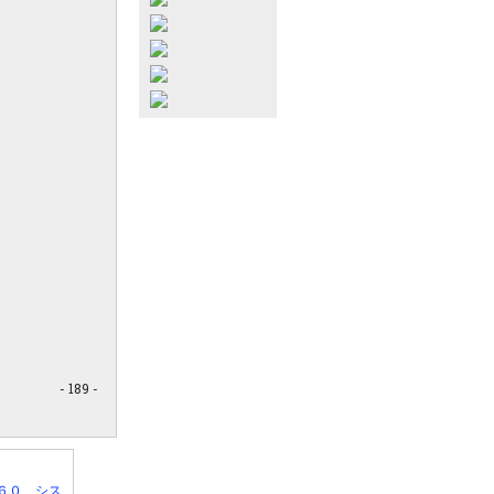
- 189 -
６０ シス