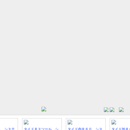
ス システ
タイドＲスツール シ
タイド内Ｒ６０ シス
タイド外Ｒ